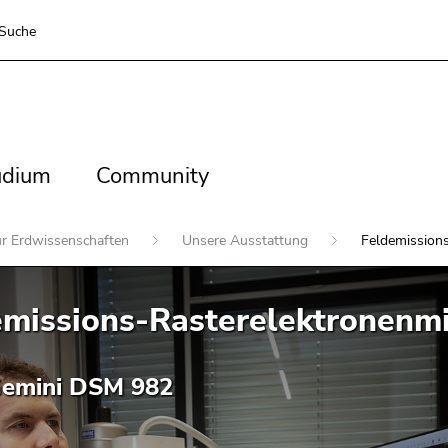
Suche
dium
Community
udium
Community
für Erdwissenschaften
Unsere Ausstattung
Feldemission
emissions-Rasterelektronenm
Gemini DSM 982