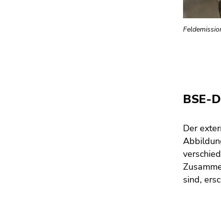
Feldemissi
BSE-D
Der exter
Abbildun
verschied
Zusammen
sind, ers