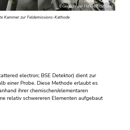
©Gerald Auer / Universität Graz
te Kammer zur Feldemissions-Kathode
ttered electron; BSE Detektor) dient zur
lb einer Probe. Diese Methode erlaubt es
 anhand ihrer chemischen/elementaren
me relativ schwereren Elementen aufgebaut