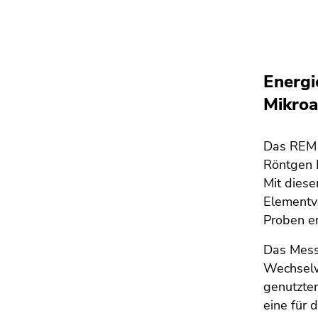
Energi
Mikroa
Das REM i
Röntgen 
Mit diese
Elementve
Proben e
Das Messp
Wechselw
genutzten
eine für 