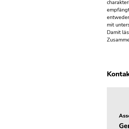
charakter
empfängt 
entweder 
mit unter
Damit läs
Zusammen
Konta
Asso
Ge