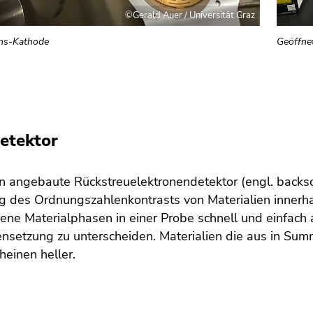
©Gerald Auer / Universität Graz
ons-Kathode
Geöffne
etektor
n angebaute Rückstreuelektronendetektor (engl. backsca
g des Ordnungszahlenkontrasts von Materialien innerha
ene Materialphasen in einer Probe schnell und einfach
setzung zu unterscheiden. Materialien die aus in Sum
cheinen heller.