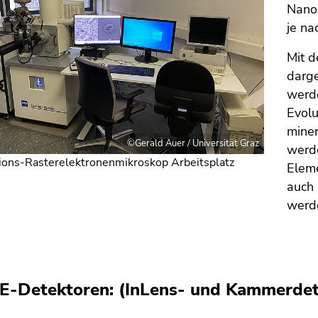
Nano
je na
Mit 
darg
werde
Evolu
miner
©Gerald Auer / Universität Graz
werd
ions-Rasterelektronenmikroskop Arbeitsplatz
Eleme
auch 
werd
E-Detektoren: (InLens- und Kammerdet