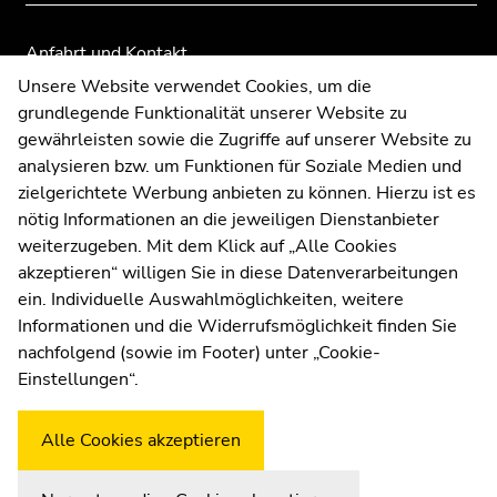
Anfahrt und Kontakt
Kommunikation und Öffentlichkeitsarbeit
Unsere Website verwendet Cookies, um die
grundlegende Funktionalität unserer Website zu
Moodle
gewährleisten sowie die Zugriffe auf unserer Website zu
UNIGRAZonline
analysieren bzw. um Funktionen für Soziale Medien und
Impressum
zielgerichtete Werbung anbieten zu können. Hierzu ist es
Datenschutzerklärung
nötig Informationen an die jeweiligen Dienstanbieter
Cookie-Einstellungen
weiterzugeben. Mit dem Klick auf „Alle Cookies
Barrierefreiheitserklärung
akzeptieren“ willigen Sie in diese Datenverarbeitungen
ein. Individuelle Auswahlmöglichkeiten, weitere
Informationen und die Widerrufsmöglichkeit finden Sie
nachfolgend (sowie im Footer) unter „Cookie-
Wetterstation
Uni Graz
Einstellungen“.
Alle Cookies akzeptieren