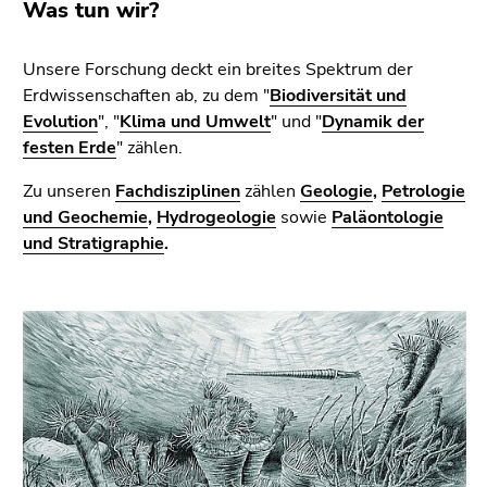
bestätigen
Was tun wir?
Sie diesen
Link.
Unsere Forschung deckt ein breites Spektrum der
Erdwissenschaften ab, zu dem "
Biodiversität und
Beginn
Zum
Evolution
", "
Klima und Umwelt
" und "
Dynamik der
des
Inhalt
festen Erde
" zählen.
Seitenbereichs:
(Zugriffstaste
Seitenbereiche:
1)
Zu unseren
Fachdisziplinen
zählen
Geologie
,
Petrologie
Zur
und Geochemie
,
Hydrogeologie
sowie
Paläontologie
Positionsanzeige
und Stratigraphie
.
(Zugriffstaste
2)
Zur
Hauptnavigation
(Zugriffstaste
3)
Zur
Unternavigation
(Zugriffstaste