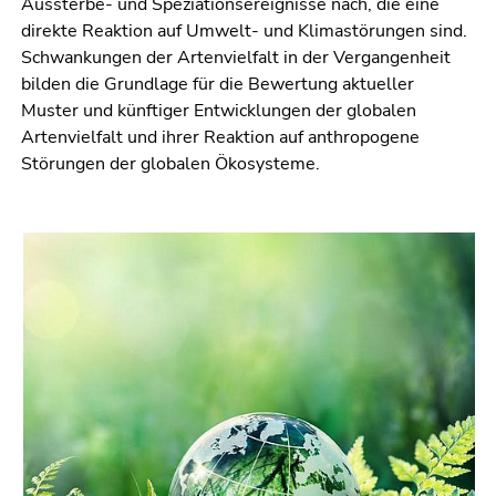
Aussterbe- und Speziationsereignisse nach, die eine
Seitenbereichs.
direkte Reaktion auf Umwelt- und Klimastörungen sind.
Zur
Schwankungen der Artenvielfalt in der Vergangenheit
Übersicht
bilden die Grundlage für die Bewertung aktueller
der
Muster und künftiger Entwicklungen der globalen
Seitenbereiche
Artenvielfalt und ihrer Reaktion auf anthropogene
Störungen der globalen Ökosysteme.