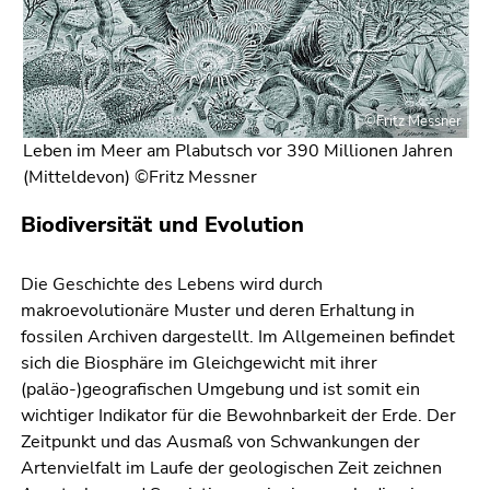
4)
Zu
den
Zusatzinformationen
(Zugriffstaste
©Fritz Messner
5)
Leben im Meer am Plabutsch vor 390 Millionen Jahren
Zu
(Mitteldevon) ©Fritz Messner
den
Seiteneinstellungen
Biodiversität und Evolution
(Benutzer/Sprache)
(Zugriffstaste
Die Geschichte des Lebens wird durch
8)
makroevolutionäre Muster und deren Erhaltung in
Zur
fossilen Archiven dargestellt. Im Allgemeinen befindet
Suche
sich die Biosphäre im Gleichgewicht mit ihrer
(Zugriffstaste
(paläo-)geografischen Umgebung und ist somit ein
9)
wichtiger Indikator für die Bewohnbarkeit der Erde. Der
Zeitpunkt und das Ausmaß von Schwankungen der
Ende
Artenvielfalt im Laufe der geologischen Zeit zeichnen
dieses