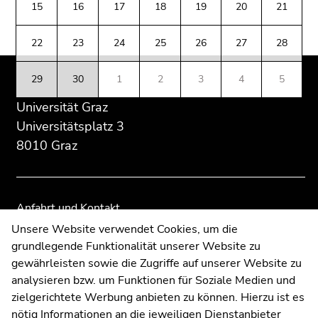
(Zugriffstaste
15
16
17
18
19
20
21
Übersicht
Übersicht
5)
der
der
Zu
22
23
24
25
26
27
28
Seitenbereiche
Seitenbereiche
den
Seiteneinstellungen
29
30
1
2
3
4
5
(Benutzer/Sprache)
Universität Graz
(Zugriffstaste
8)
Universitätsplatz 3
Zur
8010 Graz
Suche
(Zugriffstaste
9)
Anfahrt und Kontakt
Ende
Kommunikation und Öffentlichkeitsarbeit
Unsere Website verwendet Cookies, um die
dieses
grundlegende Funktionalität unserer Website zu
Moodle
Seitenbereichs.
gewährleisten sowie die Zugriffe auf unserer Website zu
UNIGRAZonline
Zur
analysieren bzw. um Funktionen für Soziale Medien und
Impressum
Übersicht
zielgerichtete Werbung anbieten zu können. Hierzu ist es
Datenschutzerklärung
der
nötig Informationen an die jeweiligen Dienstanbieter